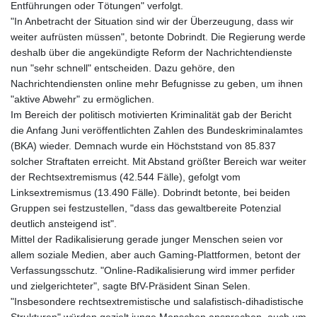
Entführungen oder Tötungen" verfolgt.
"In Anbetracht der Situation sind wir der Überzeugung, dass wir
weiter aufrüsten müssen", betonte Dobrindt. Die Regierung werde
deshalb über die angekündigte Reform der Nachrichtendienste
nun "sehr schnell" entscheiden. Dazu gehöre, den
Nachrichtendiensten online mehr Befugnisse zu geben, um ihnen
"aktive Abwehr" zu ermöglichen.
Im Bereich der politisch motivierten Kriminalität gab der Bericht
die Anfang Juni veröffentlichten Zahlen des Bundeskriminalamtes
(BKA) wieder. Demnach wurde ein Höchststand von 85.837
solcher Straftaten erreicht. Mit Abstand größter Bereich war weiter
der Rechtsextremismus (42.544 Fälle), gefolgt vom
Linksextremismus (13.490 Fälle). Dobrindt betonte, bei beiden
Gruppen sei festzustellen, "dass das gewaltbereite Potenzial
deutlich ansteigend ist".
Mittel der Radikalisierung gerade junger Menschen seien vor
allem soziale Medien, aber auch Gaming-Plattformen, betont der
Verfassungsschutz. "Online-Radikalisierung wird immer perfider
und zielgerichteter", sagte BfV-Präsident Sinan Selen.
"Insbesondere rechtsextremistische und salafistisch-dihadistische
Strukturen" würden gezielt junge Menschen ansprechen, auch um