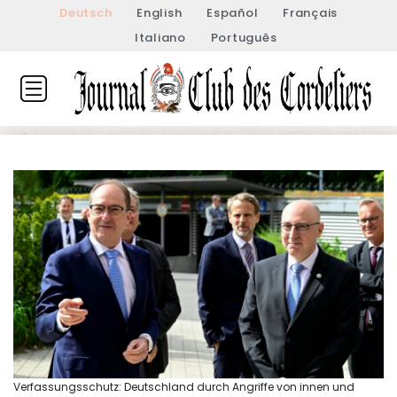
Deutsch
English
Español
Français
Italiano
Português
Verfassungsschutz: Deutschland durch Angriffe von innen und