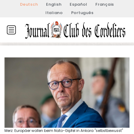
Deutsch
English
Español
Français
Italiano
Português
Merz: Europäer wollen beim Nato-Gipfel in Ankara "selbstbewusst"