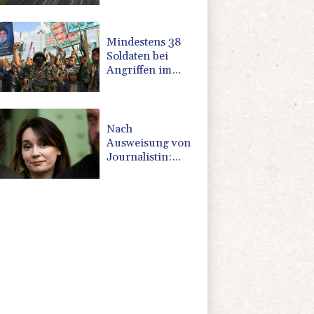
Mindestens 38
Soldaten bei
Angriffen im
Jemen getötet -
Huthis
reklamieren
Attacke
Nach
Ausweisung von
Journalistin:
Russland wirft
Frankreich
"politische
Verfolgung" vor