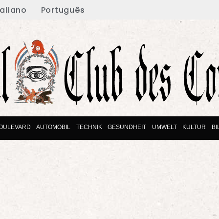
taliano
Português
OULEVARD
AUTOMOBIL
TECHNIK
GESUNDHEIT
UMWELT
KULTUR
B