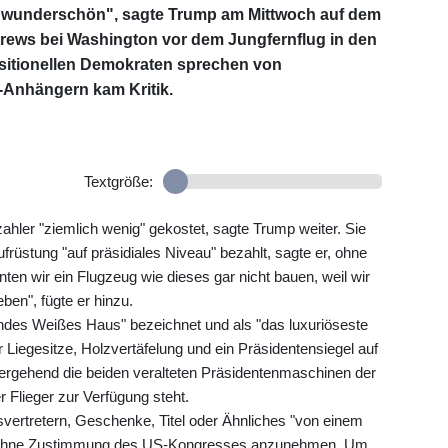
i "wunderschön", sagte Trump am Mittwoch auf dem
rews bei Washington vor dem Jungfernflug in den
sitionellen Demokraten sprechen von
Anhängern kam Kritik.
Textgröße:
hler "ziemlich wenig" gekostet, sagte Trump weiter. Sie
ufrüstung "auf präsidiales Niveau" bezahlt, sagte er, ohne
en wir ein Flugzeug wie dieses gar nicht bauen, weil wir
ben", fügte er hinzu.
endes Weißes Haus" bezeichnet und als "das luxuriöseste
 Liegesitze, Holzvertäfelung und ein Präsidentensiegel auf
bergehend die beiden veralteten Präsidentenmaschinen der
r Flieger zur Verfügung steht.
vertretern, Geschenke, Titel oder Ähnliches "von einem
t" ohne Zustimmung des US-Kongresses anzunehmen. Um