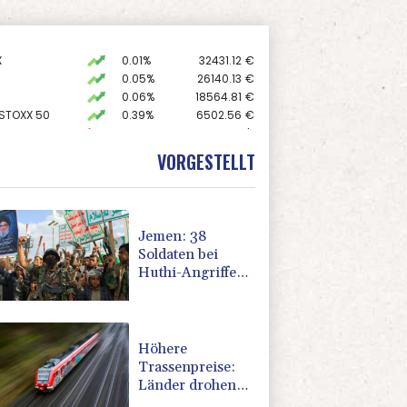
X
0.01%
32431.12
€
0.05%
26140.13
€
0.06%
18564.81
€
 STOXX 50
0.39%
6502.56
€
preis
-0.04%
4303.5
$
AX
1.36%
4000.99
€
VORGESTELLT
USD
-0.28%
1.1523
$
Jemen: 38
Soldaten bei
Huthi-Angriffen
getötet -
Regierung
kündigt
Vergeltung an
Höhere
Trassenpreise:
Länder drohen
mit Klage