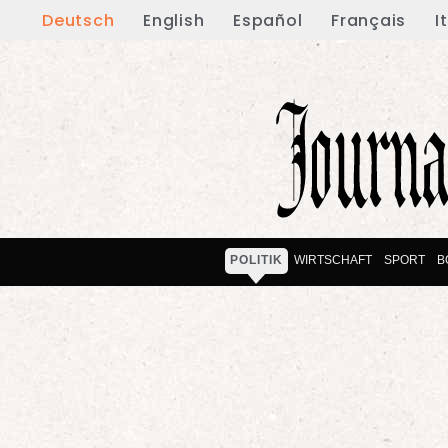
Deutsch
English
Español
Français
I
POLITIK
WIRTSCHAFT
SPORT
B