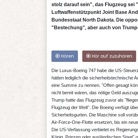
stolz darauf sein", das Flugzeug se
Luftwaffenstützpunkt Joint Base And
Bundesstaat North Dakota. Die oppo
"Bestechung", aber auch von Trump-
Hören
Hör auf zuzuhören
Die Luxus-Boeing 747 habe die US-Steuerza
hätten lediglich die sicherheitstechnische A
eine Summe zu nennen. "Offen gesagt könnt
nicht bereit wären, das nötige Geld auszuge
Trump hatte das Flugzeug zuvor als "flieg
Flugzeug der Welt". Die Boeing verfügt über
Sicherheitsgurten. Die Maschine soll vorü
Air-Force-One-Flotte ersetzen, bis ein neue
Die US-Verfassung verbietet es Regierungs
König, Prinzen oder ausländischen Staa