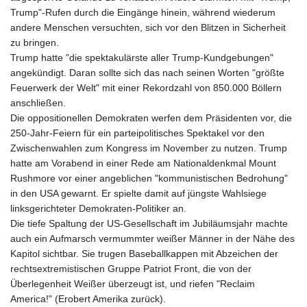
Trump"-Rufen durch die Eingänge hinein, während wiederum
andere Menschen versuchten, sich vor den Blitzen in Sicherheit
zu bringen.
Trump hatte "die spektakulärste aller Trump-Kundgebungen"
angekündigt. Daran sollte sich das nach seinen Worten "größte
Feuerwerk der Welt" mit einer Rekordzahl von 850.000 Böllern
anschließen.
Die oppositionellen Demokraten werfen dem Präsidenten vor, die
250-Jahr-Feiern für ein parteipolitisches Spektakel vor den
Zwischenwahlen zum Kongress im November zu nutzen. Trump
hatte am Vorabend in einer Rede am Nationaldenkmal Mount
Rushmore vor einer angeblichen "kommunistischen Bedrohung"
in den USA gewarnt. Er spielte damit auf jüngste Wahlsiege
linksgerichteter Demokraten-Politiker an.
Die tiefe Spaltung der US-Gesellschaft im Jubiläumsjahr machte
auch ein Aufmarsch vermummter weißer Männer in der Nähe des
Kapitol sichtbar. Sie trugen Baseballkappen mit Abzeichen der
rechtsextremistischen Gruppe Patriot Front, die von der
Überlegenheit Weißer überzeugt ist, und riefen "Reclaim
America!" (Erobert Amerika zurück).