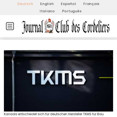
Deutsch
English
Español
Français
Italiano
Português
Kanada entscheidet sich für deutschen Hersteller TKMS für Bau