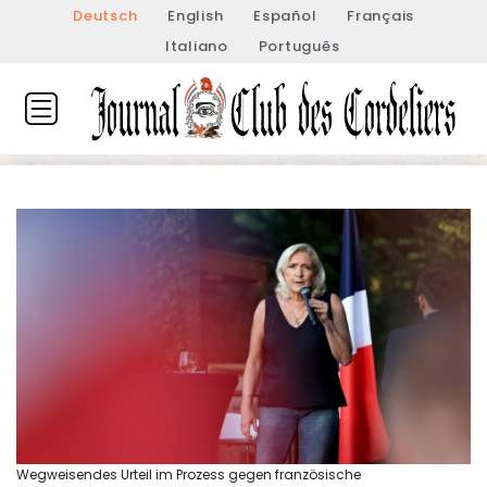
Deutsch
English
Español
Français
Italiano
Português
Wegweisendes Urteil im Prozess gegen französische