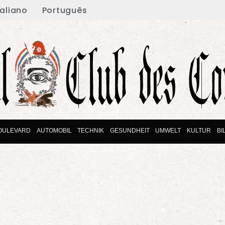
taliano
Português
OULEVARD
AUTOMOBIL
TECHNIK
GESUNDHEIT
UMWELT
KULTUR
BI