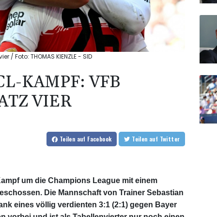
ier / Foto: THOMAS KIENZLE - SID
CL-KAMPF: VFB
ATZ VIER
Teilen
auf Facebook
Teilen
auf Twitter
n Kampf um die Champions League mit einem
 geschossen. Die Mannschaft von Trainer Sebastian
nk eines völlig verdienten 3:1 (2:1) gegen Bayer
vorbei und ist als Tabellenvierter nur noch einen