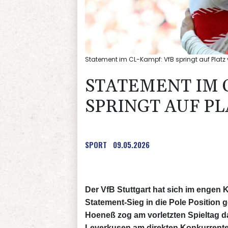
Statement im CL-Kampf: VfB springt auf Platz v
STATEMENT IM 
SPRINGT AUF PL
SPORT
09.05.2026
Der VfB Stuttgart hat sich im enge
Statement-Sieg in die Pole Position
Hoeneß zog am vorletzten Spieltag da
Leverkusen am direkten Konkurrenten 