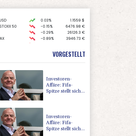
USD
0.03%
1.1559
$
 STOXX 50
-0.15%
6476.98
€
-0.29%
26126.3
€
AX
-0.89%
3946.73
€
-0.46%
18553.91
€
X
-0.41%
32426.33
€
VORGESTELLT
preis
0.88%
4343.4
$
Investoren-
Affäre: Fifa-
Spitze stellt sich
"uneingeschränkt"
hinter Infantino
Investoren-
Affäre: Fifa-
Spitze stellt sich
hinter Infantino