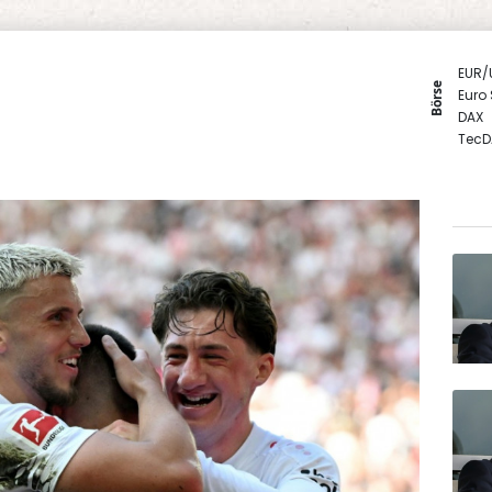
EUR/
Börse
Euro
DAX
TecD
SDAX
MDA
Gold