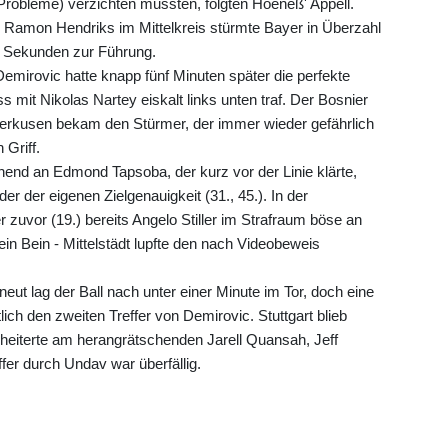
e Probleme) verzichten mussten, folgten Hoeneß' Appell.
r Ramon Hendriks im Mittelkreis stürmte Bayer in Überzahl
36 Sekunden zur Führung.
emirovic hatte knapp fünf Minuten später die perfekte
 mit Nikolas Nartey eiskalt links unten traf. Der Bosnier
everkusen bekam den Stürmer, der immer wieder gefährlich
Griff.
tehend an Edmond Tapsoba, der kurz vor der Linie klärte,
r der eigenen Zielgenauigkeit (31., 45.). In der
r zuvor (19.) bereits Angelo Stiller im Strafraum böse an
in Bein - Mittelstädt lupfte den nach Videobeweis
eut lag der Ball nach unter einer Minute im Tor, doch eine
lich den zweiten Treffer von Demirovic. Stuttgart blieb
scheiterte am herangrätschenden Jarell Quansah, Jeff
ffer durch Undav war überfällig.