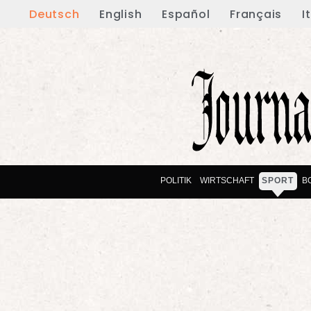
Deutsch
English
Español
Français
I
POLITIK
WIRTSCHAFT
SPORT
B