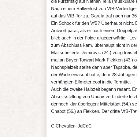
die kurzfristig auf Nathan Tella (muskulär
Nach einem Ballverlust von VfB-Verteidige
auf das VfB-Tor zu, García traf nach nur 
Ein Schock für den VfB? Überhaupt nicht. D
Antwort parat, als er nach einem Doppelpass
blieb auch in der Folge allgegenwärtig - L
zum Abschluss kam, überhaupt nicht in den 
Mal scheiterte Demirovic (24.) völlig freis
mal an Bayer-Torwart Mark Flekken (43.) ode
Nachspielzeit stellte dann aber Tapsoba, de
der Wade erwischt hatte, dem 28-Jährigen e
verhängten Elfmeter cool in die Tormitte.
Auch die zweite Halbzeit begann rasant. Ern
Abseitsstellung von Undav verhinderte letzt
dennoch klar überlegen: Mittelstädt (54.) 
Chabot (56.) an Flekken. Der dritte VfB-Tre
C.Chevalier--JdCdC