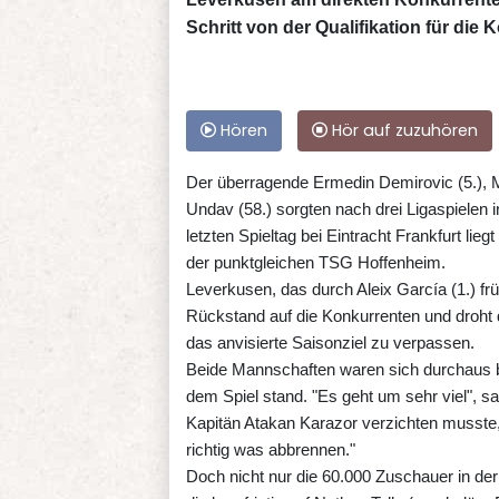
Schritt von der Qualifikation für die 
Hören
Hör auf zuzuhören
Der überragende Ermedin Demirovic (5.), Ma
Undav (58.) sorgten nach drei Ligaspielen 
letzten Spieltag bei Eintracht Frankfurt li
der punktgleichen TSG Hoffenheim.
Leverkusen, das durch Aleix García (1.) f
Rückstand auf die Konkurrenten und droht 
das anvisierte Saisonziel zu verpassen.
Beide Mannschaften waren sich durchaus b
dem Spiel stand. "Es geht um sehr viel", s
Kapitän Atakan Karazor verzichten musste
richtig was abbrennen."
Doch nicht nur die 60.000 Zuschauer in der