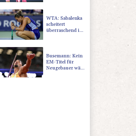
WTA: Sabalenka
scheitert
überraschend in
Toronto
Busemann: Kein
EM-Titel für
Neugebauer wäre
"eine
Enttäuschung"