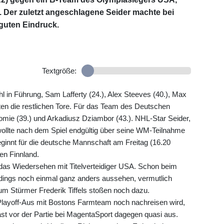
g. Der zuletzt angeschlagene Seider machte bei
guten Eindruck.
Textgröße:
l in Führung, Sam Lafferty (24.), Alex Steeves (40.), Max
elten die restlichen Tore. Für das Team des Deutschen
mie (39.) und Arkadiusz Dziambor (43.). NHL-Star Seider,
wollte nach dem Spiel endgültig über seine WM-Teilnahme
ginnt für die deutsche Mannschaft am Freitag (16.20
en Finnland.
 das Wiedersehen mit Titelverteidiger USA. Schon beim
rdings noch einmal ganz anders aussehen, vermutlich
um Stürmer Frederik Tiffels stoßen noch dazu.
layoff-Aus mit Bostons Farmteam noch nachreisen wird,
t vor der Partie bei MagentaSport dagegen quasi aus.