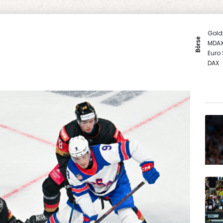
Gold
Börse
MDA
Euro
DAX
SDAX
TecD
EUR/