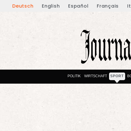
Deutsch
English
Español
Français
I
POLITIK
WIRTSCHAFT
SPORT
B