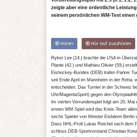
zeigte aber eine ordentliche Leistun
seinem persönlichen WM-Test einen 
Hören
Hör auf zuzuhören
Ryker Lee (14.) brachte die USA in Überzah
Plante (42.) und Mathieu Olivier (59.) erzi
Eishockey-Bundes (DEB) trafen Parker Tuo
seit Ende April im Mannheim in der Reha, 
entscheiden. Das Turnier in der Schweiz be
Uhr/MagentaSport) gegen den Olympiadritt
Im vierten Vorrundenspiel folgt am 20. Mai
ersten WM-Spiel wird das Kreis-Team alle
sechs Spieler von Meister Eisbären Berlin 
Dass NHL-Profi Lukas Reichel nach dem P
schloss DEB-Sportvorstand Christian Künas