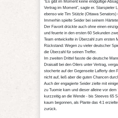
"Es gibt im Moment keine endgültige Absage
Vertrag im Moment", sagte er. Starspieler 
ebenso wie Tim Stützle (Ottawa Senators
Immerhin spielte Seider bei seinem Härtete
Der Favorit drückte auch ohne einen einz
und feuerte in den ersten 60 Sekunden zwe
Team entwickelte in Überzahl zum ersten M
Rückstand: Wegen zu vieler deutscher Spie
die Überzahl für seinen Treffer.
Im zweiten Drittel fasste die deutsche M
Draisaitl bei den Oilers unter Vertrag, ve
stocherte auf der Gegenseite Lafferty de
nicht auf, ließ aber die guten Chancen du
Auch der engagierte Seider zielte mit eini
zu Tuomie kam und dieser alleine vor dem 
kurzzeitig an die Wende - bis Steeves 65 S
kaum begonnen, als Plante das 4:1 erziel
zurück.