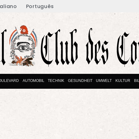
taliano
Português
OULEVARD
AUTOMOBIL
TECHNIK
GESUNDHEIT
UMWELT
KULTUR
BI