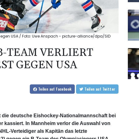
t gegen USA / Foto: Uwe Anspach - picture-alliance/dpa/SID
B-TEAM VERLIERT
ST GEGEN USA
Teilen
auf Facebook
Teilen
auf Twitter
at die deutsche Eishockey-Nationalmannschaft bei
 kassiert. In Mannheim verlor die Auswahl von
HL-Verteidiger als Kapitän das letzte
, 1:2) gegen ein B-Team des Olympiasiegers USA,