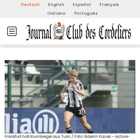
Deutsch
English
Español
Français
Italiano
Português
Frankfurt holt Krumbiegel aus Turin / Foto: Nderim Kaceli - oicture-