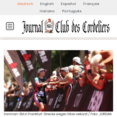
Deutsch
English
Español
Français
Italiano
Português
Ironman-EM in Frankfurt: Strecke wegen Hitze verkürzt / Foto: JORDAN