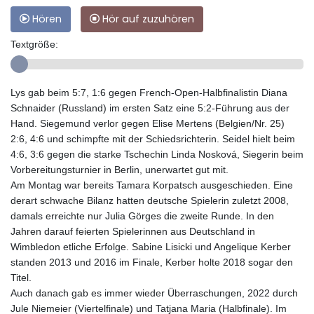
Hören
Hör auf zuzuhören
Textgröße:
Lys gab beim 5:7, 1:6 gegen French-Open-Halbfinalistin Diana
Schnaider (Russland) im ersten Satz eine 5:2-Führung aus der
Hand. Siegemund verlor gegen Elise Mertens (Belgien/Nr. 25)
2:6, 4:6 und schimpfte mit der Schiedsrichterin. Seidel hielt beim
4:6, 3:6 gegen die starke Tschechin Linda Nosková, Siegerin beim
Vorbereitungsturnier in Berlin, unerwartet gut mit.
Am Montag war bereits Tamara Korpatsch ausgeschieden. Eine
derart schwache Bilanz hatten deutsche Spielerin zuletzt 2008,
damals erreichte nur Julia Görges die zweite Runde. In den
Jahren darauf feierten Spielerinnen aus Deutschland in
Wimbledon etliche Erfolge. Sabine Lisicki und Angelique Kerber
standen 2013 und 2016 im Finale, Kerber holte 2018 sogar den
Titel.
Auch danach gab es immer wieder Überraschungen, 2022 durch
Jule Niemeier (Viertelfinale) und Tatjana Maria (Halbfinale). Im