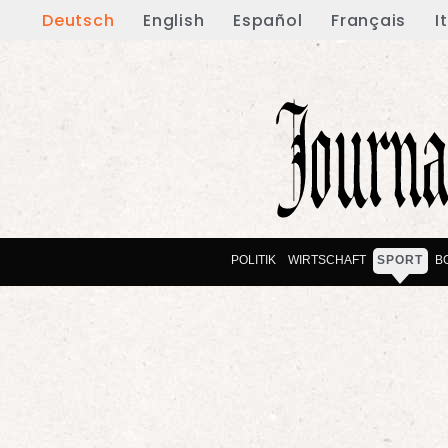
Deutsch
English
Español
Français
I
POLITIK
WIRTSCHAFT
SPORT
B