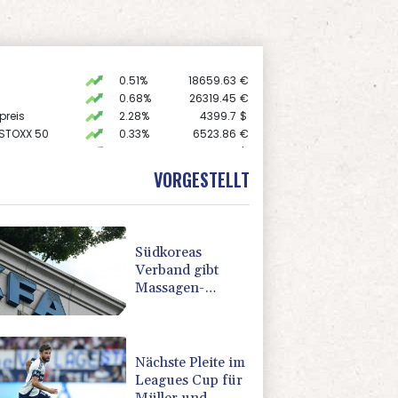
0.51%
18659.63
€
0.68%
26319.45
€
preis
2.28%
4399.7
$
 STOXX 50
0.33%
6523.86
€
USD
0.32%
1.1562
$
AX
1.67%
4068.78
€
VORGESTELLT
X
-0.07%
32407.2
€
Südkoreas
Verband gibt
Massagen-
Skandal zu:
"Desolate Lage"
Nächste Pleite im
Leagues Cup für