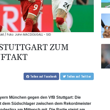
kt / Foto: John MACDOUGALL - SID
STUTTGART ZUM
UFTAKT
Teilen
auf Facebook
Teilen
auf Twitter
ayern München gegen den VfB Stuttgart: Die
mit dem Südschlager zwischen dem Rekordmeister
ndesliga am Mittwoch mit. Die Partie steigt am