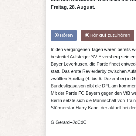
Freitag, 28. August.
Hören
Hör auf zuzuhören
In den vergangenen Tagen waren bereits w
bestreitet Aufsteiger SV Elversberg sein e
Bayer Leverkusen, die Partie findet entwe
statt. Das erste Revierderby zwischen Auf
zwölften Spieltag (4. bis 6. Dezember) in 
Bundesligasaison gibt die DFL am komme
Mit der Partie FC Bayern gegen den VfB wa
Berlin setzte sich die Mannschaft von Train
Stürmerstar Harry Kane, der aktuell bei de
G.Gerard--JdCdC