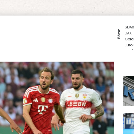
SDAX
Börse
DAX
Gold
Euro
EUR/
TecD
MDA