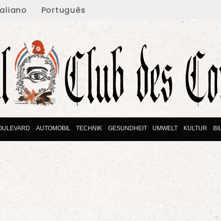
taliano
Português
OULEVARD
AUTOMOBIL
TECHNIK
GESUNDHEIT
UMWELT
KULTUR
BI