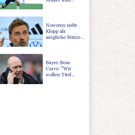
Müller und
Vancouver
Nowotny sieht
Klopp als
mögliche Stütze
im
Jugendbereich
Bayer-Boss
Carro: "Wir
wollen Titel
gewinnen"