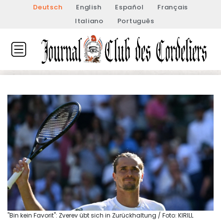
Deutsch
English
Español
Français
Italiano
Português
"Bin kein Favorit": Zverev übt sich in Zurückhaltung / Foto: KIRILL