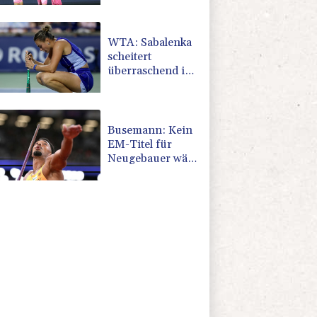
WTA: Sabalenka
scheitert
überraschend in
Toronto
Busemann: Kein
EM-Titel für
Neugebauer wäre
"eine
Enttäuschung"