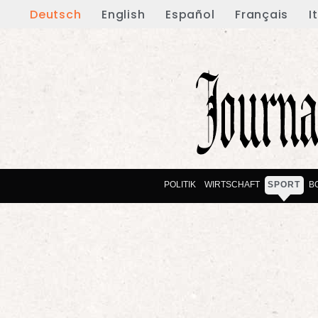
Deutsch
English
Español
Français
I
POLITIK
WIRTSCHAFT
SPORT
B