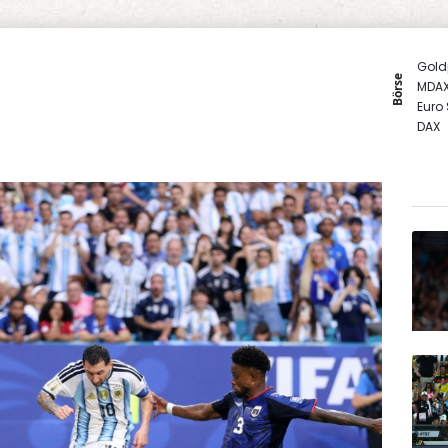
Gold
Börse
MDA
Euro
DAX
SDAX
TecD
EUR/