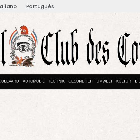
taliano
Português
OULEVARD
AUTOMOBIL
TECHNIK
GESUNDHEIT
UMWELT
KULTUR
BI