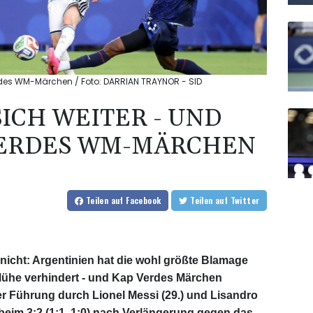
Verdes WM-Märchen / Foto: DARRIAN TRAYNOR - SID
SICH WEITER - UND
VERDES WM-MÄRCHEN
Teilen
auf Facebook
Teilen
auf Twitter
l nicht: Argentinien hat die wohl größte Blamage
Mühe verhindert - und Kap Verdes Märchen
er Führung durch Lionel Messi (29.) und Lisandro
 beim 3:2 (1:1, 1:0) nach Verlängerung gegen das