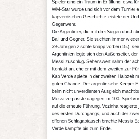
Spieler ging ein Traum in Erfüllung, etwa 
WM-Star wurde und sich vor dem Turnier ein
kapverdischen Geschichte leistete der Un
Gegenwehr.
Die Argentinier, die mit drei Siegen durch 
Ball und Gegner. Sie suchten immer wieder
39-Jährigen zischte knapp vorbei (15.), sei
Argentinien legte sich den Außenseiter, der 
Messi zuschlug. Sehenswert nahm der achtm
Kontakt an, ehe er mit dem zweiten zur Füh
Kap Verde spielte in der zweiten Halbzeit 
guten Chance. Der argentinische Keeper Emi
beim nicht unverdienten Ausgleich machtlo
Messi verpasste dagegen im 100. Spiel von 
auf die erneute Führung, Vozinha reagierte je
des ersten Durchgangs, und auch der zweite
offenen Schlagabtausch brachte Messis Ec
Verde kämpfte bis zum Ende.