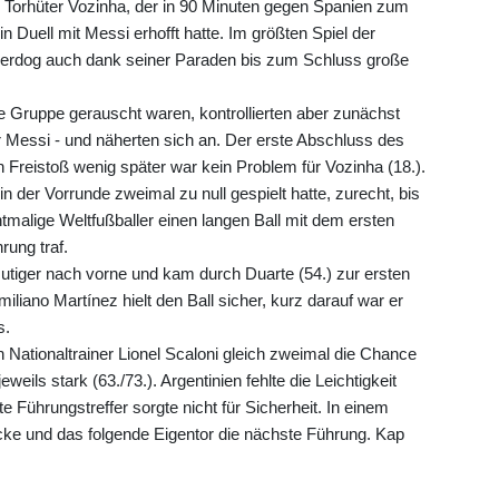
für Torhüter Vozinha, der in 90 Minuten gegen Spanien zum
 Duell mit Messi erhofft hatte. Im größten Spiel der
derdog auch dank seiner Paraden bis zum Schluss große
die Gruppe gerauscht waren, kontrollierten aber zunächst
 Messi - und näherten sich an. Der erste Abschluss des
n Freistoß wenig später war kein Problem für Vozinha (18.).
in der Vorrunde zweimal zu null gespielt hatte, zurecht, bis
alige Weltfußballer einen langen Ball mit dem ersten
rung traf.
mutiger nach vorne und kam durch Duarte (54.) zur ersten
liano Martínez hielt den Ball sicher, kurz darauf war er
s.
Nationaltrainer Lionel Scaloni gleich zweimal die Chance
weils stark (63./73.). Argentinien fehlte die Leichtigkeit
 Führungstreffer sorgte nicht für Sicherheit. In einem
ke und das folgende Eigentor die nächste Führung. Kap