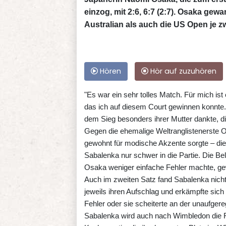
einzog, mit 2:6, 6:7 (2:7). Osaka gew
Australian als auch die US Open je z
Hören
Hör auf zuzuhören
"Es war ein sehr tolles Match. Für mich is
das ich auf diesem Court gewinnen konnte. 
dem Sieg besonders ihrer Mutter dankte, di
Gegen die ehemalige Weltranglistenerste Os
gewohnt für modische Akzente sorgte – di
Sabalenka nur schwer in die Partie. Die Be
Osaka weniger einfache Fehler machte, ge
Auch im zweiten Satz fand Sabalenka nicht 
jeweils ihren Aufschlag und erkämpfte sich 
Fehler oder sie scheiterte an der unaufger
Sabalenka wird auch nach Wimbledon die Fü