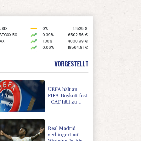
USD
0%
1.1525
$
 STOXX 50
0.39%
6502.56
€
AX
1.36%
4000.99
€
0.06%
18564.81
€
X
0.01%
32431.12
€
0.05%
26140.13
€
VORGESTELLT
preis
0.07%
4302.4
$
UEFA hält an
FIFA-Boykott fest
- CAF hält zu
Infantino
Real Madrid
verlängert mit