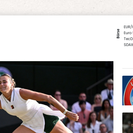
EUR/
Börse
Euro
TecD
SDAX
MDA
DAX
Gold