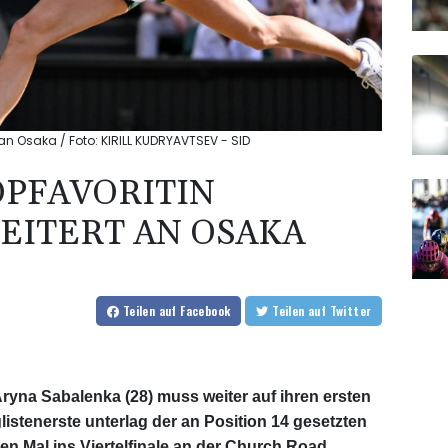
an Osaka / Foto: KIRILL KUDRYAVTSEV - SID
PFAVORITIN
EITERT AN OSAKA
Teilen
auf Facebook
Teilen
auf Twitter
ryna Sabalenka (28) muss weiter auf ihren ersten
listenerste unterlag der an Position 14 gesetzten
n Mal ins Viertelfinale an der Church Road