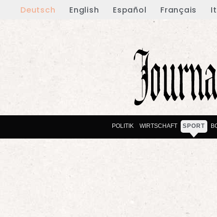
Deutsch
English
Español
Français
I
POLITIK
WIRTSCHAFT
SPORT
B