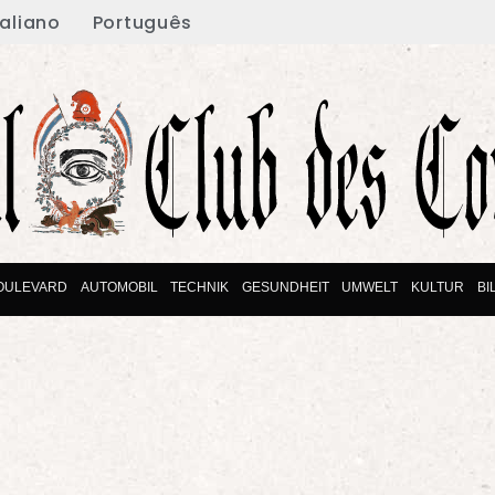
taliano
Português
OULEVARD
AUTOMOBIL
TECHNIK
GESUNDHEIT
UMWELT
KULTUR
BI