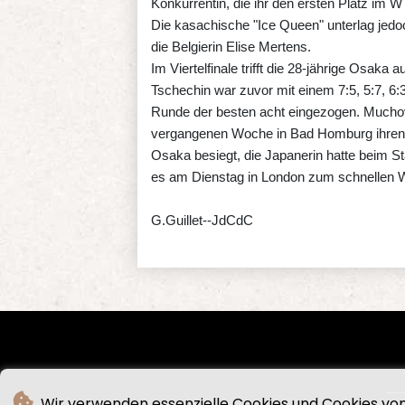
Konkurrentin, die ihr den ersten Platz i
Die kasachische "Ice Queen" unterlag jedoc
die Belgierin Elise Mertens.
Im Viertelfinale trifft die 28-jährige Osaka
Tschechin war zuvor mit einem 7:5, 5:7, 6:3
Runde der besten acht eingezogen. Muchova
vergangenen Woche in Bad Homburg ihren 
Osaka besiegt, die Japanerin hatte beim S
es am Dienstag in London zum schnellen 
G.Guillet--JdCdC
Wir verwenden essenzielle Cookies und Cookies von 