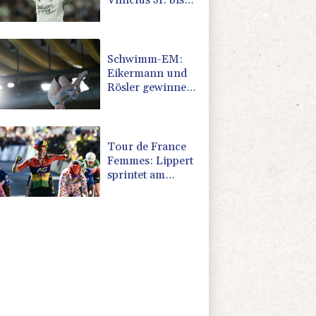
Vinicius Jr. bis
2032
Schwimm-EM:
Eikermann und
Rösler gewinnen
Silber und
Bronze
Tour de France
Femmes: Lippert
sprintet am
Etappensieg
vorbei