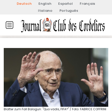
Deutsch
English
Español
Français
Italiano
Português
Blatter zum Fall Balogun: "Quo vadis, FIFA?" / Foto: FABRICE COFFRINI