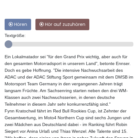
Hören
Hör auf zuzuhören
Textgröße:
Ein Lokalmatador sei "für den Grand Prix wichtig, aber auch für
den gesamten Motorradsport in unserem Land", betonte Ennser.
Doch es gebe Hoffnung. "Die intensive Nachwuchsarbeit des
ADAC und der ADAC Stiftung Sport gemeinsam mit dem DMSB im
Motorsport Team Germany in den vergangenen Jahren trägt
langsam Früchte. Am Sachsenring starten neben den drei WM-
Klassen auch zwei Nachwuchsserien, in denen deutsche
Teilnehmer in diesem Jahr sehr konkurrenzfähig sind."
Fynn Kratochwil fährt im Red Bull Rookies Cup, ist Zehnter der
Gesamtwertung, im Moto4 Northern Cup sind sechs Jungen und
zwei Mädchen aus Deutschland dabei - im Ranking führt Robin
Siegert vor Anina Urlaß und Thias Wenzel. Alle Talente sind 15.
"Wir hoffen, dass einige von ihnen in naher Zukunft den Sprung in