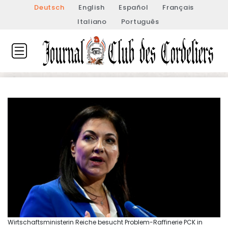
Deutsch
English
Español
Français
Italiano
Português
Wirtschaftsministerin Reiche besucht Problem-Raffinerie PCK in