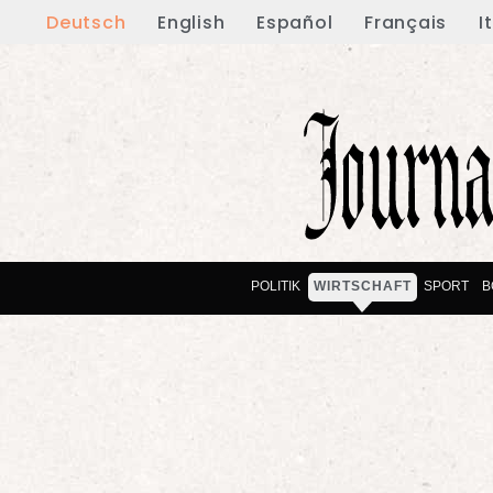
Deutsch
English
Español
Français
I
POLITIK
WIRTSCHAFT
SPORT
B