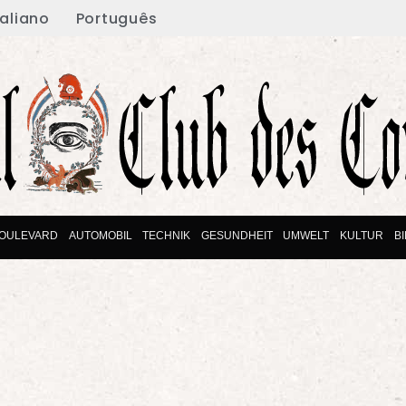
taliano
Português
OULEVARD
AUTOMOBIL
TECHNIK
GESUNDHEIT
UMWELT
KULTUR
B