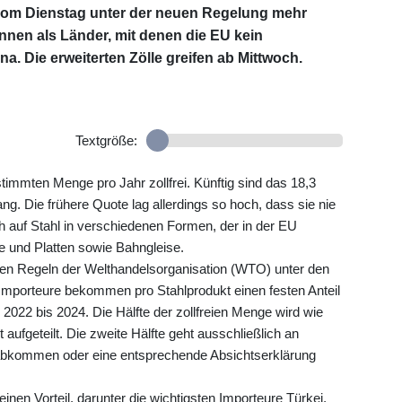
om Dienstag unter der neuen Regelung mehr
können als Länder, mit denen die EU kein
. Die erweiterten Zölle greifen ab Mittwoch.
Textgröße:
stimmten Menge pro Jahr zollfrei. Künftig sind das 18,3
ang. Die frühere Quote lag allerdings so hoch, dass sie nie
h auf Stahl in verschiedenen Formen, der in der EU
be und Platten sowie Bahngleise.
en Regeln der Welthandelsorganisation (WTO) unter den
n Importeure bekommen pro Stahlprodukt einen festen Anteil
022 bis 2024. Die Hälfte der zollfreien Menge wird wie
 aufgeteilt. Die zweite Hälfte geht ausschließlich an
sabkommen oder eine entsprechende Absichtserklärung
en Vorteil, darunter die wichtigsten Importeure Türkei,