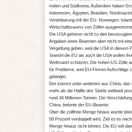
Indien und Südkorea. Außerdem haben Groß
Indonesien, Ägypten, Brasilien, Nordmazedo
Vereinbarung mit der EU. Norwegen, Island 
Wirtschaftsraums von Zöllen ausgenomme
Die USA gehören nicht zu den bevorzugte
Angaben eines Beamten aber nicht mit ein
Vergeltung geben, weil die USA in diesem Fal
Sowohl die EU als auch die USA wollen ihr
Weltmarkt schützen. Die hohen US-Zölle a
für Probleme, weil EU-Firmen Aufschläge za
gelangte.
Der kommt unter anderem aus China, das i
mehr als die Hälfte des Stahls weltweit pr
rund 34 Millionen Tonnen. Die Verschärfung 
China, betonte der EU-Beamte.
Über die zollfreie Menge hinaus wurde bisla
50 Prozent verdoppelt wird. Ziel ist es nac
Menge hinaus nicht lohnen. Die EU will dami