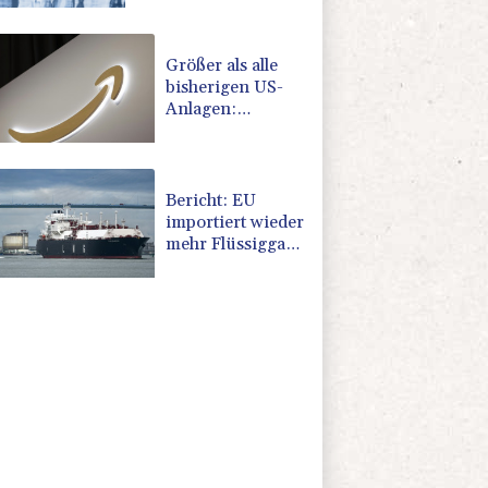
Vorgaben des
Bundes geknüpft
Größer als alle
bisherigen US-
Anlagen:
Amazon
finanziert für
Rechenzentren
riesiges
Bericht: EU
Gaskraftwerk
importiert wieder
mehr Flüssiggas
aus Russland