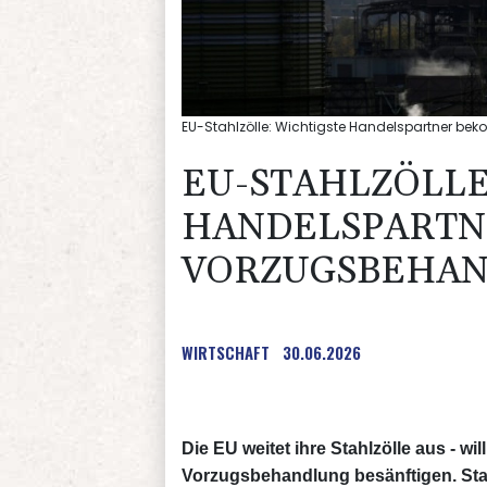
EU-Stahlzölle: Wichtigste Handelspartner be
EU-STAHLZÖLLE
HANDELSPART
VORZUGSBEHA
WIRTSCHAFT
30.06.2026
Die EU weitet ihre Stahlzölle aus - wi
Vorzugsbehandlung besänftigen. Staa