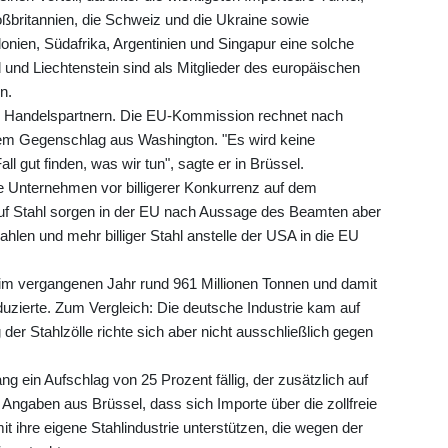
britannien, die Schweiz und die Ukraine sowie
nien, Südafrika, Argentinien und Singapur eine solche
und Liechtenstein sind als Mitglieder des europäischen
n.
n Handelspartnern. Die EU-Kommission rechnet nach
em Gegenschlag aus Washington. "Es wird keine
l gut finden, was wir tun", sagte er in Brüssel.
e Unternehmen vor billigerer Konkurrenz auf dem
uf Stahl sorgen in der EU nach Aussage des Beamten aber
hlen und mehr billiger Stahl anstelle der USA in die EU
m vergangenen Jahr rund 961 Millionen Tonnen und damit
oduzierte. Zum Vergleich: Die deutsche Industrie kam auf
der Stahlzölle richte sich aber nicht ausschließlich gegen
ng ein Aufschlag von 25 Prozent fällig, der zusätzlich auf
h Angaben aus Brüssel, dass sich Importe über die zollfreie
t ihre eigene Stahlindustrie unterstützen, die wegen der