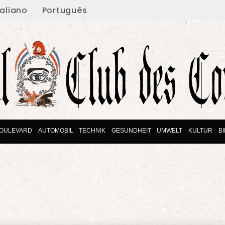
taliano
Português
OULEVARD
AUTOMOBIL
TECHNIK
GESUNDHEIT
UMWELT
KULTUR
B