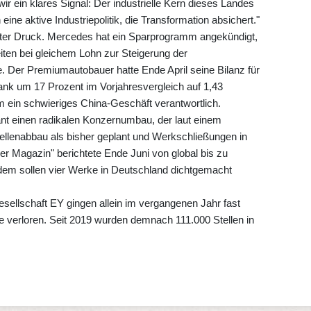
wir ein klares Signal: Der industrielle Kern dieses Landes
ine aktive Industriepolitik, die Transformation absichert."
nter Druck. Mercedes hat ein Sparprogramm angekündigt,
ten bei gleichem Lohn zur Steigerung der
 Der Premiumautobauer hatte Ende April seine Bilanz für
ank um 17 Prozent im Vorjahresvergleich auf 1,43
m ein schwieriges China-Geschäft verantwortlich.
nt einen radikalen Konzernumbau, der laut einem
ellenabbau als bisher geplant und Werkschließungen in
r Magazin" berichtete Ende Juni von global bis zu
dem sollen vier Werke in Deutschland dichtgemacht
sellschaft EY gingen allein im vergangenen Jahr fast
de verloren. Seit 2019 wurden demnach 111.000 Stellen in