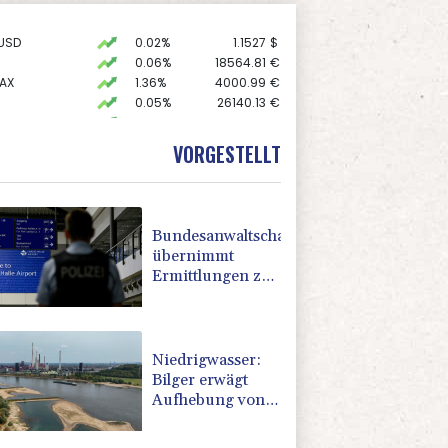
USD
0.02%
1.1527
$
0.06%
18564.81
€
AX
1.36%
4000.99
€
0.05%
26140.13
€
 STOXX 50
0.39%
6502.56
€
preis
0.14%
4305.7
$
VORGESTELLT
X
0.01%
32431.12
€
Bundesanwaltschaft
übernimmt
Ermittlungen zu
Sprengstoff-
Drohne in
Leipzig
Niedrigwasser:
Bilger erwägt
Aufhebung von
Sonn- und
Feiertagsfahrverbot