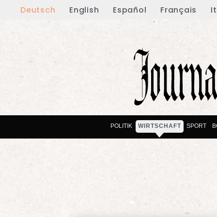
Deutsch
English
Español
Français
I
POLITIK
WIRTSCHAFT
SPORT
B