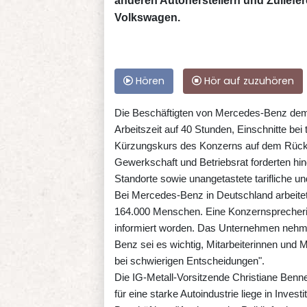
anderen Autoherstellern und Zulief
Volkswagen.
Hören
Hör auf zuzuhören
Die Beschäftigten von Mercedes-Benz demo
Arbeitszeit auf 40 Stunden, Einschnitte bei
Kürzungskurs des Konzerns auf dem Rücken 
Gewerkschaft und Betriebsrat forderten hin
Standorte sowie unangetastete tarifliche und
Bei Mercedes-Benz in Deutschland arbeit
164.000 Menschen. Eine Konzernsprecheri
informiert worden. Das Unternehmen nehme
Benz sei es wichtig, Mitarbeiterinnen und Mi
bei schwierigen Entscheidungen".
Die IG-Metall-Vorsitzende Christiane Benn
für eine starke Autoindustrie liege in Inves