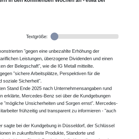
erern in den kommenden Wochen an - etwa bei
Textgröße:
nstrierten "gegen eine unbezahlte Erhöhung der
 tariflichen Leistungen, überzogene Dividenden und einen
der Belegschaft", wie die IG Metall mitteilte.
gegen "sichere Arbeitsplätze, Perspektiven für die
 soziale Sicherheit".
eten Stand Ende 2025 nach Unternehmensangaben rund
n erklärte, Mercedes-Benz sei über die Kundgebungen
 "mögliche Unsicherheiten und Sorgen ernst". Mercedes-
tarbeiter frühzeitig und transparent zu informieren - "auch
er sagte bei der Kundgebung in Düsseldorf, der Schlüssel
titionen in zukunftsfeste Produkte, Standorte und