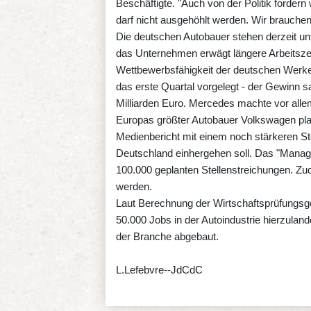
Beschäftigte. "Auch von der Politik fordern 
darf nicht ausgehöhlt werden. Wir brauchen e
Die deutschen Autobauer stehen derzeit u
das Unternehmen erwägt längere Arbeitszei
Wettbewerbsfähigkeit der deutschen Werke.
das erste Quartal vorgelegt - der Gewinn s
Milliarden Euro. Mercedes machte vor alle
Europas größter Autobauer Volkswagen pla
Medienbericht mit einem noch stärkeren St
Deutschland einhergehen soll. Das "Manage
100.000 geplanten Stellenstreichungen. Zu
werden.
Laut Berechnung der Wirtschaftsprüfungsge
50.000 Jobs in der Autoindustrie hierzulan
der Branche abgebaut.
L.Lefebvre--JdCdC