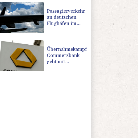
für Lkw
Passagierverkehr
an deutschen
Flughäfen im
ersten Halbjahr
gesunken
Übernahmekampf:
Commerzbank
geht mit
Rekordergebnis
in Gespräche mit
der Unicredit