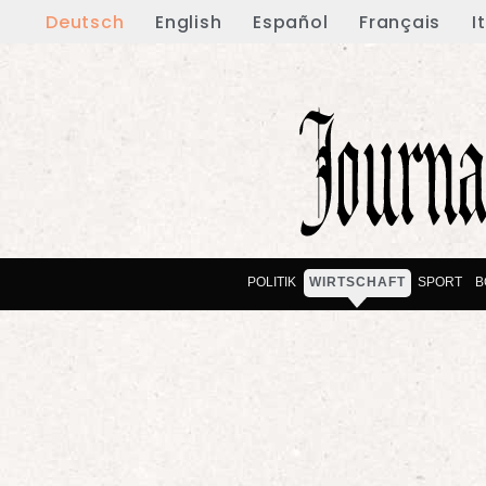
Deutsch
English
Español
Français
I
POLITIK
WIRTSCHAFT
SPORT
B