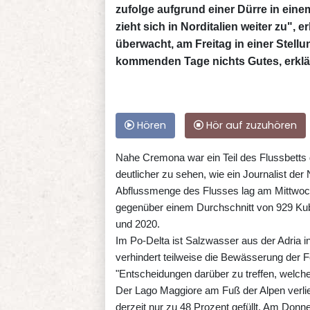
zufolge aufgrund einer Dürre in eine
zieht sich in Norditalien weiter zu", 
überwacht, am Freitag in einer Stell
kommenden Tage nichts Gutes, erklär
Hören
Hör auf zuzuhören
Nahe Cremona war ein Teil des Flussbett
deutlicher zu sehen, wie ein Journalist de
Abflussmenge des Flusses lag am Mittwoch
gegenüber einem Durchschnitt von 929 K
und 2020.
Im Po-Delta ist Salzwasser aus der Adria 
verhindert teilweise die Bewässerung der 
"Entscheidungen darüber zu treffen, welch
Der Lago Maggiore am Fuß der Alpen verlier
derzeit nur zu 48 Prozent gefüllt. Am Donn