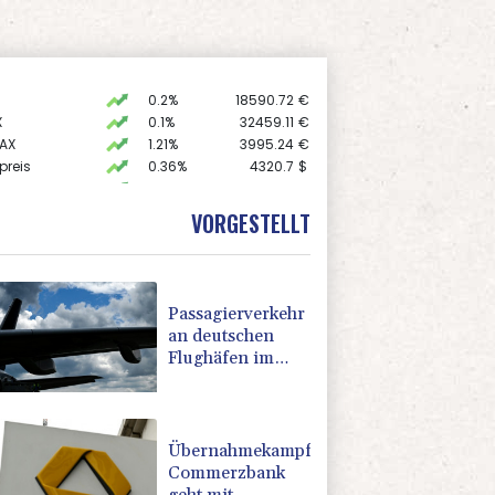
0.2%
18590.72
€
X
0.1%
32459.11
€
AX
1.21%
3995.24
€
preis
0.36%
4320.7
$
 STOXX 50
0.49%
6508.58
€
0.17%
26169.89
€
VORGESTELLT
USD
-0.08%
1.1546
$
Passagierverkehr
an deutschen
Flughäfen im
ersten Halbjahr
gesunken
Übernahmekampf:
Commerzbank