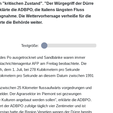
m "kritischen Zustand". "Der Würgegriff der Dürre
erklärte die ADBPO, die Italiens längsten Fluss
ungnahme. Die Wettervorhersage verheiße für die
te die Behörde weiter.
Textgröße:
s des Po ausgetrocknet und Sandbänke waren immer
r Nachrichtenagentur AFP am Freitag beobachtete. Die
, dem 1. Juli, bei 278 Kubikmetern pro Sekunde
ubikmetern pro Sekunde an diesem Datum zwischen 1991
inzwischen 25 Kilometer flussaufwärts vorgedrungen und
Felder. Der Agrarsektor im Piemont sei gezwungen
e Kulturen angebaut werden sollen", erklärte die ADBPO.
t der ADBPO zufolge täglich vier Zentimeter und ist
erstag hatte die Region Venetien wegen der Dürre bereits