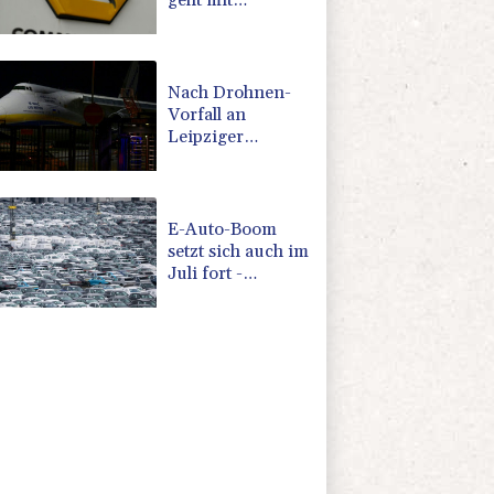
geht mit
Rekordergebnis
in Gespräche mit
der Unicredit
Nach Drohnen-
Vorfall an
Leipziger
Flughafen: Suche
nach weiterem
Objekt dauert an
E-Auto-Boom
setzt sich auch im
Juli fort -
Neuwagenmarkt
weiter im
Aufwärtstrend