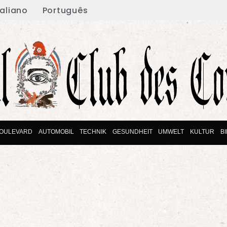
taliano
Português
OULEVARD
AUTOMOBIL
TECHNIK
GESUNDHEIT
UMWELT
KULTUR
B