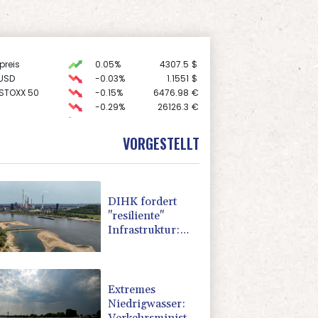
preis
0.05%
4307.5
$
USD
-0.03%
1.1551
$
 STOXX 50
-0.15%
6476.98
€
-0.29%
26126.3
€
-0.46%
18553.91
€
X
-0.41%
32426.33
€
VORGESTELLT
AX
-0.89%
3946.73
€
DIHK fordert
"resiliente"
Infrastruktur:
Wasserstraßen
besser an
Niedrigwasser
anpassen
Extremes
Niedrigwasser: