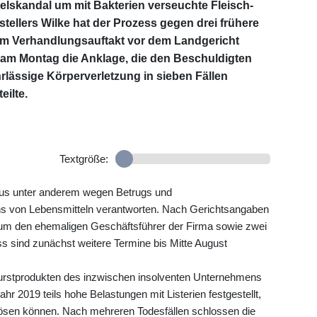
lskandal um mit Bakterien verseuchte Fleisch-
ellers Wilke hat der Prozess gegen drei frühere
m Verhandlungsauftakt vor dem Landgericht
t am Montag die Anklage, die den Beschuldigten
hrlässige Körperverletzung in sieben Fällen
eilte.
Textgröße:
aus unter anderem wegen Betrugs und
ns von Lebensmitteln verantworten. Nach Gerichtsangaben
n um den ehemaligen Geschäftsführer der Firma sowie zwei
ess sind zunächst weitere Termine bis Mitte August
Wurstprodukten des inzwischen insolventen Unternehmens
r 2019 teils hohe Belastungen mit Listerien festgestellt,
lösen können. Nach mehreren Todesfällen schlossen die