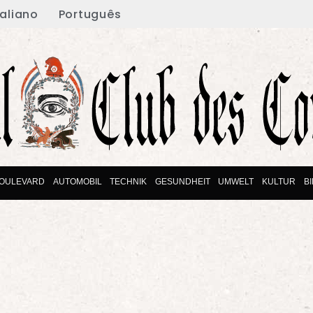
taliano
Português
OULEVARD
AUTOMOBIL
TECHNIK
GESUNDHEIT
UMWELT
KULTUR
B