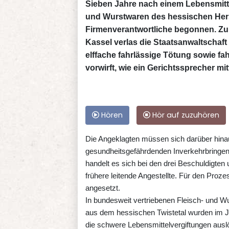
Sieben Jahre nach einem Lebensmitte
und Wurstwaren des hessischen Herst
Firmenverantwortliche begonnen. Zu
Kassel verlas die Staatsanwaltschaf
elffache fahrlässige Tötung sowie fa
vorwirft, wie ein Gerichtssprecher mitt
Hören
Hör auf zuzuhören
Die Angeklagten müssen sich darüber hin
gesundheitsgefährdenden Inverkehrbringe
handelt es sich bei den drei Beschuldigte
frühere leitende Angestellte. Für den Proz
angesetzt.
In bundesweit vertriebenen Fleisch- und 
aus dem hessischen Twistetal wurden im Jah
die schwere Lebensmittelvergiftungen aus