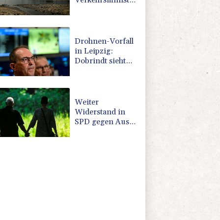
Verkehrsminister
Bilger lädt zu
Spitzentreffen in
Bonn
Drohnen-Vorfall
in Leipzig:
Dobrindt sieht
"neues
Bedrohungsszenario"
Weiter
Widerstand in
SPD gegen Aus
für Rente ab 45
Versicherungsjahren