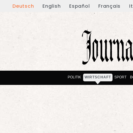
Deutsch
English
Español
Français
I
POLITIK
WIRTSCHAFT
SPORT
B