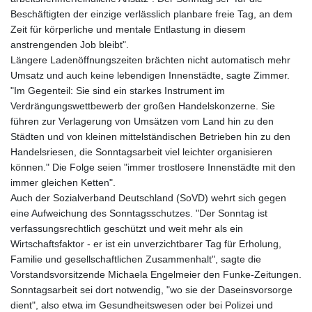
Beschäftigten der einzige verlässlich planbare freie Tag, an dem
Zeit für körperliche und mentale Entlastung in diesem
anstrengenden Job bleibt".
Längere Ladenöffnungszeiten brächten nicht automatisch mehr
Umsatz und auch keine lebendigen Innenstädte, sagte Zimmer.
"Im Gegenteil: Sie sind ein starkes Instrument im
Verdrängungswettbewerb der großen Handelskonzerne. Sie
führen zur Verlagerung von Umsätzen vom Land hin zu den
Städten und von kleinen mittelständischen Betrieben hin zu den
Handelsriesen, die Sonntagsarbeit viel leichter organisieren
können." Die Folge seien "immer trostlosere Innenstädte mit den
immer gleichen Ketten".
Auch der Sozialverband Deutschland (SoVD) wehrt sich gegen
eine Aufweichung des Sonntagsschutzes. "Der Sonntag ist
verfassungsrechtlich geschützt und weit mehr als ein
Wirtschaftsfaktor - er ist ein unverzichtbarer Tag für Erholung,
Familie und gesellschaftlichen Zusammenhalt", sagte die
Vorstandsvorsitzende Michaela Engelmeier den Funke-Zeitungen.
Sonntagsarbeit sei dort notwendig, "wo sie der Daseinsvorsorge
dient", also etwa im Gesundheitswesen oder bei Polizei und