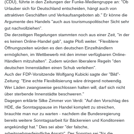
(CDU), führte in den Zeitungen der Funke-Mediengruppe an: "Ob
Urlauber sich für Deutschland entscheiden, hängt auch von
attraktiven Geschäften und Verkaufsangeboten ab." Er könne die
Argumente des Handels "auch aus tourismuspolitischer Sicht sehr
gut nachvollziehen".
Die derzeitigen Regelungen stammten noch aus einer Zeit, "in der
es keinen Online-Handel gab", sagte Ploß weiter. "Flexiblere
Öffnungszeiten würden es den deutschen Einzelhändlern
ermöglichen, im Wettbewerb mit den immer verfügbaren Online-
Händlern mitzuhalten". Zudem würden liberalere Regeln "den
deutschen Innenstädten einen Schub verleihen".
Auch der FDP-Vorsitzende Wolfgang Kubicki sagte der "Bild"-
Zeitung: "Eine echte Flexibilisierung wäre dringend notwendig.
Wer Läden zwangsweise geschlossen halten will, darf sich nicht
über sterbende Innenstädte beschweren."
Dagegen erklärte Silke Zimmer von Verdi: "Auf den Vorschlag des
HDE, die Sonntagspause im Handel komplett zu streichen,
brauchte man nur zu warten - nachdem die Bundesregierung
bereits weitere Sonntagsarbeit für Bäckereien und Konditoreien
angekündigt hat." Dies sei aber "der falsche,
arbeitsnehmerfeindliche Ansatz". Der Sonntag sei "für die