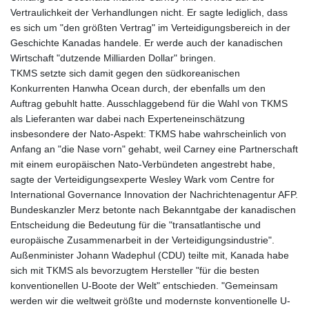
Vertraulichkeit der Verhandlungen nicht. Er sagte lediglich, dass
es sich um "den größten Vertrag" im Verteidigungsbereich in der
Geschichte Kanadas handele. Er werde auch der kanadischen
Wirtschaft "dutzende Milliarden Dollar" bringen.
TKMS setzte sich damit gegen den südkoreanischen
Konkurrenten Hanwha Ocean durch, der ebenfalls um den
Auftrag gebuhlt hatte. Ausschlaggebend für die Wahl von TKMS
als Lieferanten war dabei nach Experteneinschätzung
insbesondere der Nato-Aspekt: TKMS habe wahrscheinlich von
Anfang an "die Nase vorn" gehabt, weil Carney eine Partnerschaft
mit einem europäischen Nato-Verbündeten angestrebt habe,
sagte der Verteidigungsexperte Wesley Wark vom Centre for
International Governance Innovation der Nachrichtenagentur AFP.
Bundeskanzler Merz betonte nach Bekanntgabe der kanadischen
Entscheidung die Bedeutung für die "transatlantische und
europäische Zusammenarbeit in der Verteidigungsindustrie".
Außenminister Johann Wadephul (CDU) teilte mit, Kanada habe
sich mit TKMS als bevorzugtem Hersteller "für die besten
konventionellen U-Boote der Welt" entschieden. "Gemeinsam
werden wir die weltweit größte und modernste konventionelle U-