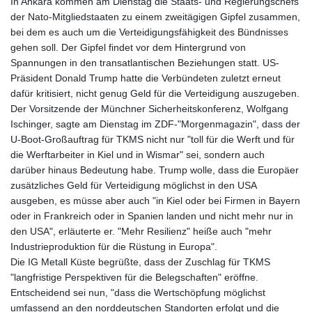
In Ankara kommen am Dienstag die Staats- und Regierungschefs
der Nato-Mitgliedstaaten zu einem zweitägigen Gipfel zusammen,
bei dem es auch um die Verteidigungsfähigkeit des Bündnisses
gehen soll. Der Gipfel findet vor dem Hintergrund von
Spannungen in den transatlantischen Beziehungen statt. US-
Präsident Donald Trump hatte die Verbündeten zuletzt erneut
dafür kritisiert, nicht genug Geld für die Verteidigung auszugeben.
Der Vorsitzende der Münchner Sicherheitskonferenz, Wolfgang
Ischinger, sagte am Dienstag im ZDF-"Morgenmagazin", dass der
U-Boot-Großauftrag für TKMS nicht nur "toll für die Werft und für
die Werftarbeiter in Kiel und in Wismar" sei, sondern auch
darüber hinaus Bedeutung habe. Trump wolle, dass die Europäer
zusätzliches Geld für Verteidigung möglichst in den USA
ausgeben, es müsse aber auch "in Kiel oder bei Firmen in Bayern
oder in Frankreich oder in Spanien landen und nicht mehr nur in
den USA", erläuterte er. "Mehr Resilienz" heiße auch "mehr
Industrieproduktion für die Rüstung in Europa".
Die IG Metall Küste begrüßte, dass der Zuschlag für TKMS
"langfristige Perspektiven für die Belegschaften" eröffne.
Entscheidend sei nun, "dass die Wertschöpfung möglichst
umfassend an den norddeutschen Standorten erfolgt und die