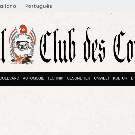
taliano
Português
OULEVARD
AUTOMOBIL
TECHNIK
GESUNDHEIT
UMWELT
KULTUR
B