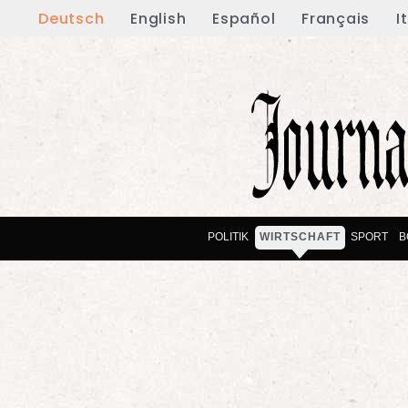
Deutsch
English
Español
Français
I
POLITIK
WIRTSCHAFT
SPORT
B