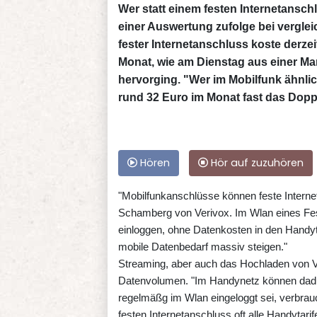
Wer statt einem festen Internetansch
einer Auswertung zufolge bei vergleic
fester Internetanschluss koste derze
Monat, wie am Dienstag aus einer Ma
hervorging. "Wer im Mobilfunk ähnlic
rund 32 Euro im Monat fast das Dopp
Hören
Hör auf zuzuhören
"Mobilfunkanschlüsse können feste Internet
Schamberg von Verivox. Im Wlan eines Fes
einloggen, ohne Datenkosten in den Handy
mobile Datenbedarf massiv steigen."
Streaming, aber auch das Hochladen von V
Datenvolumen. "Im Handynetz können dadu
regelmäßg im Wlan eingeloggt sei, verbrau
festen Internetanschluss oft alle Handytar