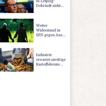
in Leipzig:
Dobrindt sieht
"neues
Bedrohungsszenario"
Weiter
Widerstand in
SPD gegen Aus
für Rente ab 45
Versicherungsjahren
Industrie
erwartet niedrige
Kartoffelernte
wegen extremer
Trockenheit