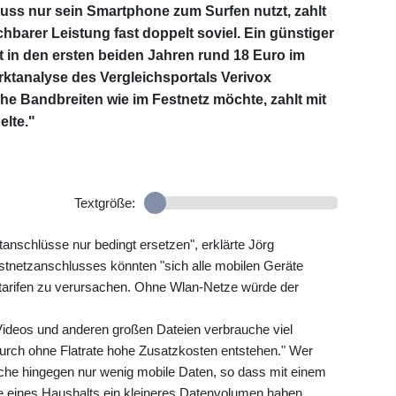
luss nur sein Smartphone zum Surfen nutzt, zahlt
hbarer Leistung fast doppelt soviel. Ein günstiger
it in den ersten beiden Jahren rund 18 Euro im
rktanalyse des Vergleichsportals Verivox
he Bandbreiten wie im Festnetz möchte, zahlt mit
elte."
Textgröße:
anschlüsse nur bedingt ersetzen", erklärte Jörg
tnetzanschlusses könnten "sich alle mobilen Geräte
tarifen zu verursachen. Ohne Wlan-Netze würde der
ideos und anderen großen Dateien verbrauche viel
rch ohne Flatrate hohe Zusatzkosten entstehen." Wer
che hingegen nur wenig mobile Daten, so dass mit einem
ife eines Haushalts ein kleineres Datenvolumen haben