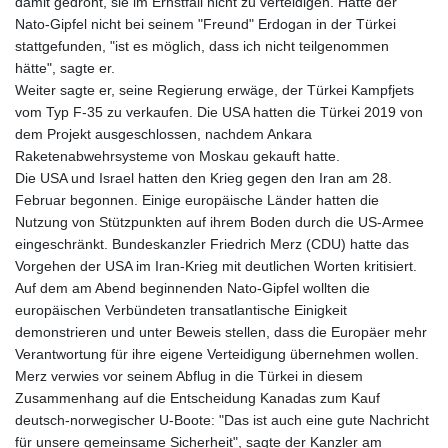
damit gedroht, sie im Ernstfall nicht zu verteidigen. Hätte der
Nato-Gipfel nicht bei seinem "Freund" Erdogan in der Türkei
stattgefunden, "ist es möglich, dass ich nicht teilgenommen
hätte", sagte er.
Weiter sagte er, seine Regierung erwäge, der Türkei Kampfjets
vom Typ F-35 zu verkaufen. Die USA hatten die Türkei 2019 von
dem Projekt ausgeschlossen, nachdem Ankara
Raketenabwehrsysteme von Moskau gekauft hatte.
Die USA und Israel hatten den Krieg gegen den Iran am 28.
Februar begonnen. Einige europäische Länder hatten die
Nutzung von Stützpunkten auf ihrem Boden durch die US-Armee
eingeschränkt. Bundeskanzler Friedrich Merz (CDU) hatte das
Vorgehen der USA im Iran-Krieg mit deutlichen Worten kritisiert.
Auf dem am Abend beginnenden Nato-Gipfel wollten die
europäischen Verbündeten transatlantische Einigkeit
demonstrieren und unter Beweis stellen, dass die Europäer mehr
Verantwortung für ihre eigene Verteidigung übernehmen wollen.
Merz verwies vor seinem Abflug in die Türkei in diesem
Zusammenhang auf die Entscheidung Kanadas zum Kauf
deutsch-norwegischer U-Boote: "Das ist auch eine gute Nachricht
für unsere gemeinsame Sicherheit", sagte der Kanzler am