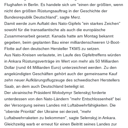
Flughafen in Berlin. Es handele sich um "einen der größten, wenn
nicht den größten Rüstungsauftrag in der Geschichte der
Bundesrepublik Deutschland", sagte Merz.
Damit werde zum Auftakt des Nato-Gipfels "ein starkes Zeichen"
sowohl für die transatlantische als auch die europäische
Zusammenarbeit gesetzt. Kanada hatte am Montag bekannt
gegeben, beim geplanten Bau einer milliardenschweren U-Boot-
Flotte auf den deutschen Hersteller TKMS zu setzen.
Aus Nato-Kreisen verlautete, im Laufe des Gipfeltreffens würden
in Ankara Rüstungsverträge im Wert von mehr als 50 Milliarden
Dollar (rund 44 Milliarden Euro) unterzeichnet werden. Zu den
angekündigten Geschäften gehört auch der gemeinsame Kauf
zehn neuer Aufklärungsflugzeuge des schwedischen Herstellers
Saab, an dem auch Deutschland beteiligt ist.
Der ukrainische Präsident Wolodymyr Selenskyj forderte
unterdessen von den Nato-Ländern "mehr Entschlossenheit" bei
der Versorgung seines Landes mit Luftabwehrfähigkeiten. Die
"oberste Priorität" der Ukraine sei derzeit, "mehr
Luftabwehrraketen zu bekommen", sagte Selenskyj in Ankara.
Gleichzeitig warb er erneut für einen Beitritt seines Landes zur