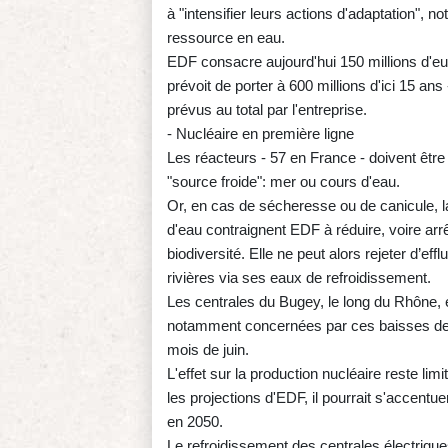
à "intensifier leurs actions d'adaptation", 
ressource en eau.
EDF consacre aujourd'hui 150 millions d'eur
prévoit de porter à 600 millions d'ici 15 an
prévus au total par l'entreprise.
- Nucléaire en première ligne
Les réacteurs - 57 en France - doivent être
"source froide": mer ou cours d'eau.
Or, en cas de sécheresse ou de canicule, l
d'eau contraignent EDF à réduire, voire arr
biodiversité. Elle ne peut alors rejeter d’ef
rivières via ses eaux de refroidissement.
Les centrales du Bugey, le long du Rhône, 
notamment concernées par ces baisses de p
mois de juin.
L'effet sur la production nucléaire reste l
les projections d'EDF, il pourrait s'accent
en 2050.
Le refroidissement des centrales électriqu