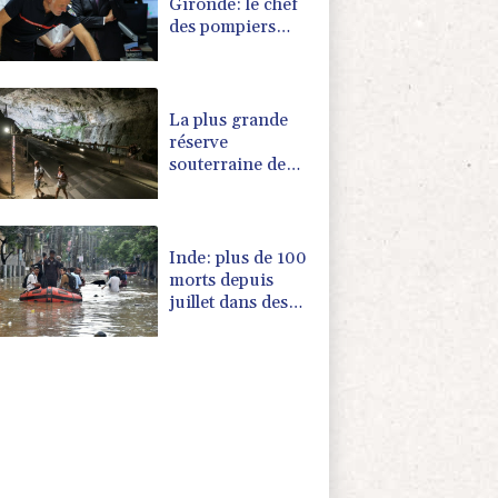
Gironde: le chef
des pompiers
dément avoir
"abandonné Le
Porge"
La plus grande
réserve
souterraine de
France devrait
naître en Ariège
en 2027
Inde: plus de 100
morts depuis
juillet dans des
inondations et
glissements de
terrain