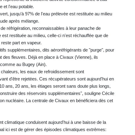
e et l'eau potable.
vert, jusqu’à 97% de l'eau prélevée est restituée au milieu
haude après mélange.
 de réfrigération, reconnaissables à leur panache de
est restituée au milieu, celle-ci n'est réchauffée que de
 reste part en vapeur.
itifs supplémentaires, dits aéroréfrigérants de "purge", pour
 des fleuves. Déjà en place à Civaux (Vienne), ils
s, comme au Bugey (Ain).
s chaleurs, les eaux de refroidissement sont
nt d'être rejetées. Ces récupérateurs sont aujourd'hui en
10 ans, 20 ans, les étiages seront sans doute plus longs,
 construire des réservoirs supplémentaires", souligne Cécile
ion nucléaire. La centrale de Civaux en bénéficiera dès cet
t climatique conduisent aujourd'hui à une baisse de la
pal ici est de gérer des épisodes climatiques extrêmes: