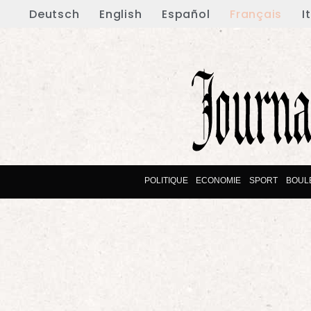
Deutsch
English
Español
Français
I
POLITIQUE
ECONOMIE
SPORT
BOUL