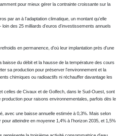
notamment pour mieux gérer la contrainte croissante sur la
os par an à l'adaptation climatique, un montant qu'elle
s - loin des 25 milliards d'euros d'investissements annuels
 refroidis en permanence, d’où leur implantation près d’une
a baisse du débit et la hausse de la température des cours
êter sa production pour préserver l'environnement et la
fluents chimiques ou radioactifs ni réchauffer davantage les
et celles de Civaux et de Golfech, dans le Sud-Ouest, sont
roduction pour raisons environnementales, parfois dès le
imité, avec une baisse annuelle estimée à 0,3%. Mais selon
uer pour atteindre en moyenne 1,4% à l'horizon 2035, et 1,5%
es représente la troisième activité consommatrice d'eau