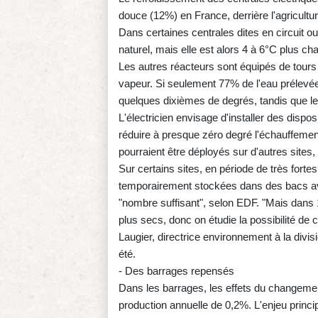
douce (12%) en France, derrière l'agricultur
Dans certaines centrales dites en circuit ou
naturel, mais elle est alors 4 à 6°C plus c
Les autres réacteurs sont équipés de tours
vapeur. Si seulement 77% de l'eau prélevée 
quelques dixièmes de degrés, tandis que le
L'électricien envisage d'installer des dispos
réduire à presque zéro degré l'échauffement
pourraient être déployés sur d'autres site
Sur certains sites, en période de très forte
temporairement stockées dans des bacs ava
"nombre suffisant", selon EDF. "Mais dans 
plus secs, donc on étudie la possibilité de
Laugier, directrice environnement à la divis
été.
- Des barrages repensés
Dans les barrages, les effets du changemen
production annuelle de 0,2%. L'enjeu princi