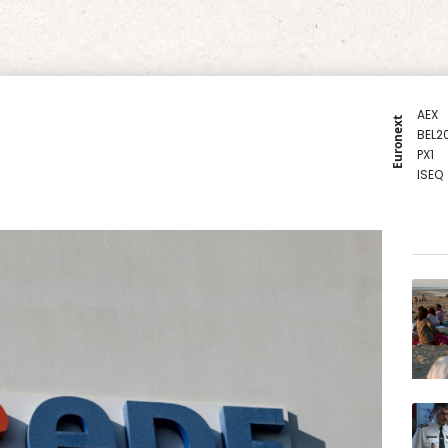
AEX
Euronext
BEL2
PX1
ISEQ
OSEB
PSI2
ENTE
BIOT
N150